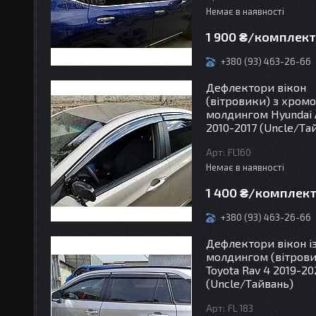
Немає в наявності
1 900 ₴/комплек
+380 (93) 463-26-66
Дефлектори вікон
(вітровики) з хром
молдингом Hyundai 
2010-2017 (Uncle/Та
FL160
Немає в наявності
1 400 ₴/комплек
+380 (93) 463-26-66
Дефлектори вікон і
молдингом (вітров
Toyota Rav 4 2019-20
(Uncle/Тайвань)
FL 183