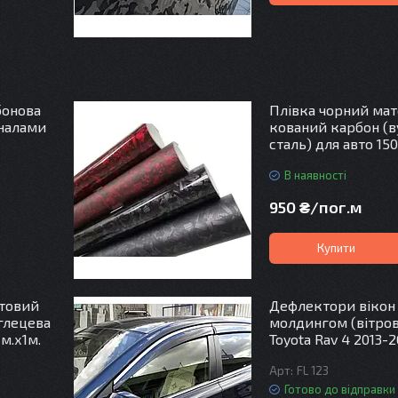
т
бонова
Плівка чорний ма
аналами
кований карбон (
сталь) для авто 150
В наявності
950 ₴/пог.м
Купити
атовий
Дефлектори вікон 
глецева
молдингом (вітро
см.х1м.
Toyota Rav 4 2013-2
FL 123
Готово до відправки