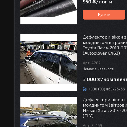
950 ₴/пог.м
Купити
Дефлектори вікон з
молдингом вітрови
Toyota Rav 4 2019-20
(Autoclover E463)
4287
Немає в наявності
3 000 ₴/комплек
+380 (93) 463-26-66
Дефлектори вікон і
молдингом (вітров
Nissan Xtrail 2014-20
(FLY)
FL 169