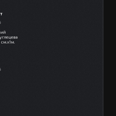
кт
6
вий
вуглецева
 см.х1м.
6