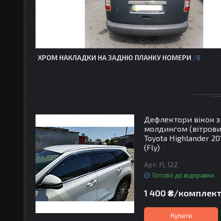
ХРОМ НАКЛАДКИ НА ЗАДНЮ ПЛАНКУ НОМЕРИ
8
Дефлектори вікон з
молдингом (вітров
Toyota Highlander 20
(Fly)
FL 122
Готово до відправки
1 400 ₴/комплек
Купити