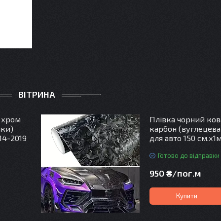
ВІТРИНА
 хром
Плівка чорний ко
ики)
карбон (вуглецева
14-2019
для авто 150 см.х1м
Готово до відправки
950 ₴/пог.м
т
Купити