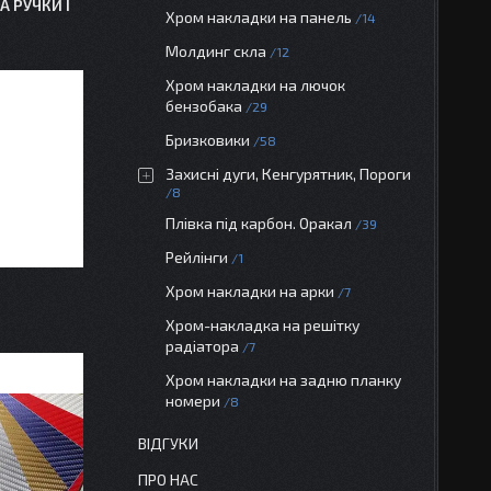
 РУЧКИ І
Хром накладки на панель
14
Молдинг скла
12
Хром накладки на лючок
бензобака
29
Бризковики
58
Захисні дуги, Кенгурятник, Пороги
8
Плівка під карбон. Оракал
39
Рейлінги
1
Хром накладки на арки
7
Хром-накладка на решітку
радіатора
7
Хром накладки на задню планку
номери
8
ВІДГУКИ
ПРО НАС