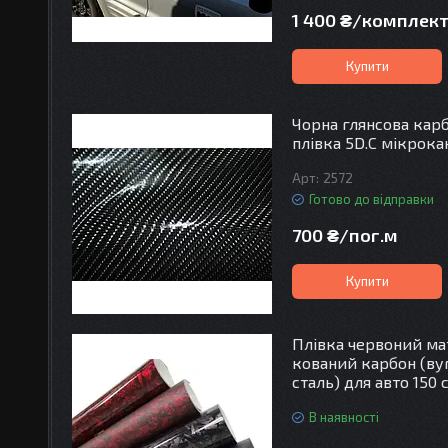
1 400 ₴/комплек
Купити
Чорна глянсова кар
плівка 5D.C мікрок
2572
Готово до відправки
700 ₴/пог.м
Купити
Плівка червоний м
кований карбон (ву
сталь) для авто 150 
В наявності