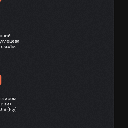
товий
вуглецева
 см.х1м.
із хром
вики)
018 (Fly)