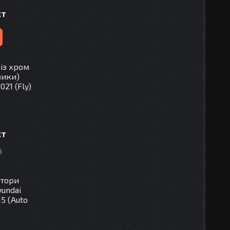
кт
із хром
вики)
021 (Fly)
кт
6
ктори
yundai
15 (Auto