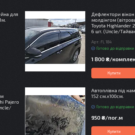
йна для
Дефлектори вікон
1м.
молдінгом (вітров
Toyota Highlander 
6 шт. (Uncle/Тайва
FL 184
Готово до відправки
1 800 ₴/компле
Купити
Автоплівка під к
ом
152 см.х100см.
i Pajero
Готово до відправки
ncle/
950 ₴/пог.м
Купити