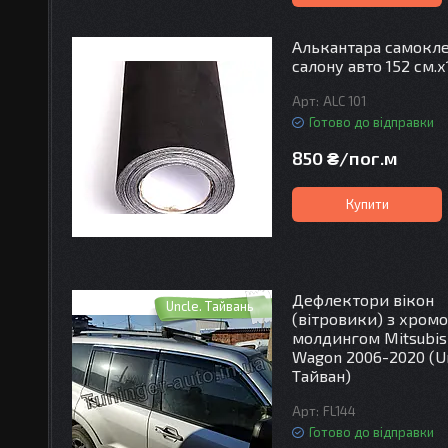
Алькантара самокле
салону авто 152 см.х
ALC 101
Готово до відправки
850 ₴/пог.м
Купити
Дефлектори вікон
Uncle. Тайвань
(вітровики) з хром
молдингом Mitsubish
Wagon 2006-2020 (U
Тайван)
FL144
Готово до відправки