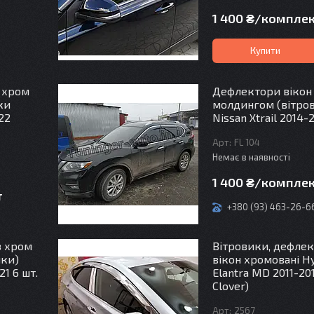
1 400 ₴/компле
Купити
 хром
Дефлектори вікон 
ки
молдингом (вітро
22
Nissan Xtrail 2014-2
FL 104
Немає в наявності
1 400 ₴/компле
т
+380 (93) 463-26-6
з хром
Вітровики, дефле
ики)
вікон хромовані H
21 6 шт.
Elantra MD 2011-20
Clover)
2567