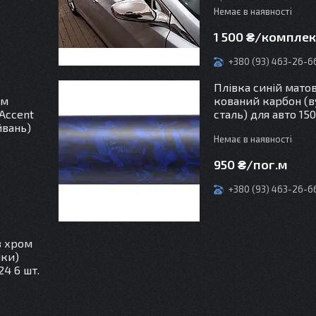
Немає в наявності
т
1 500 ₴/компле
+380 (93) 463-26-6
Плівка синій мато
ом
кований карбон (
Accent
сталь) для авто 150
йвань)
Немає в наявності
950 ₴/пог.м
+380 (93) 463-26-6
т
з хром
ики)
24 6 шт.