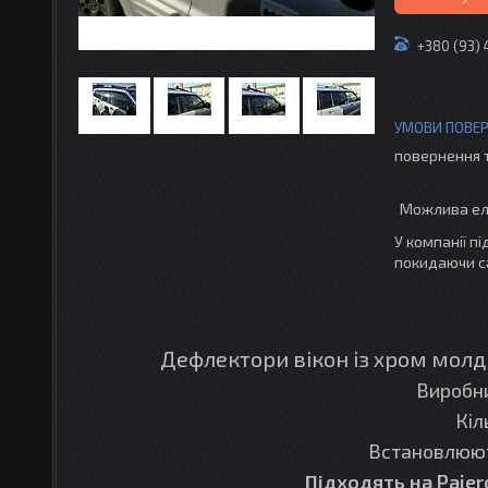
+380 (93)
повернення 
У компанії п
покидаючи с
Дефлектори вікон із хром мол
Виробн
Кіл
Встановлюют
Підходять на Pajer