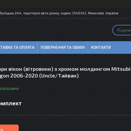
 Троїцька 244, територія авто ринку, індекс (54034), Миколаїв, Україна
ТАВКА ТА ОПЛАТА
ПОВЕРНЕННЯ ТА ОБМІН
КОНТАКТИ
ри вікон (вітровики) з хромом молдингом Mitsubi
agon 2006-2020 (Uncle/Тайван)
 відправки
комплект
ти