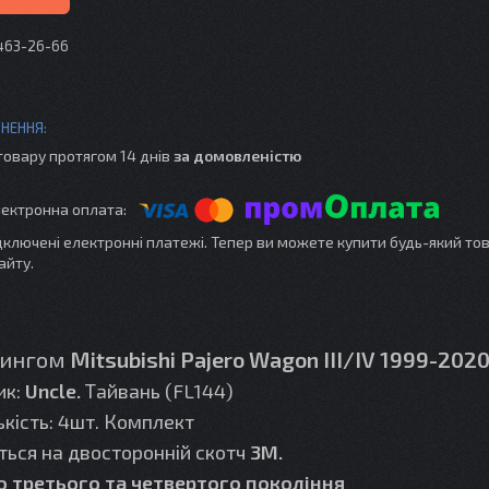
 463-26-66
товару протягом 14 днів
за домовленістю
ідключені електронні платежі. Тепер ви можете купити будь-який то
айту.
дингом
Mitsubishi Pajero Wagon III/IV 1999-202
ик:
Uncle.
Тайвань (FL144)
ькість: 4шт. Комплект
ься на двосторонній скотч
3М.
o третього та четвертого покоління