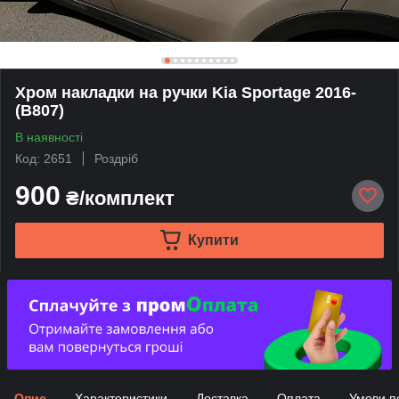
Хром накладки на ручки Kia Sportage 2016-
(B807)
В наявності
Код: 2651
Роздріб
900
₴/комплект
Купити
Опис
Характеристики
Доставка
Оплата
Умови п