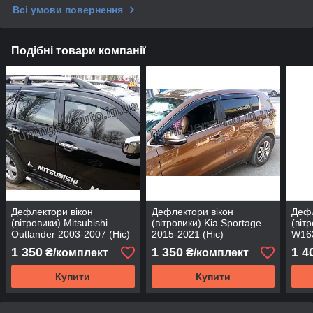
Всі умови повернення
Подібні товари компанії
Дефлектори вікон
Дефлектори вікон
Дефл
(вітровики) Mitsubishi
(вітровики) Kia Sportage
(віт
Outlander 2003-2007 (Hic)
2015-2021 (Hic)
W163
1 350
1 350
1 4
₴/комплект
₴/комплект
Купити
Купити