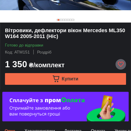
Вітровики, дефлектори вікон Mercedes ML350
W164 2005-2011 (Hic)
Готово до відправки
Код: ATM151
Роздріб
1 350
₴/комплект
Купити
Опис
Характеристики
Доставка
Оплата
Умови п