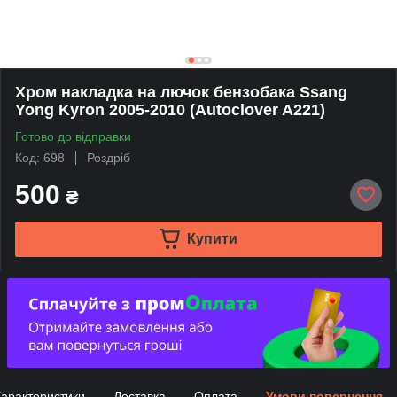
Хром накладка на лючок бензобака Ssang
Yong Kyron 2005-2010 (Autoclover A221)
Готово до відправки
Код: 698
Роздріб
500
₴
Купити
арактеристики
Доставка
Оплата
Умови повернення