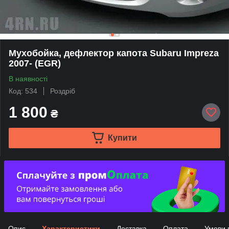
Мухобойка, дефлектор капота Subaru Impreza
2007- (EGR)
В наявності
Код: 534
Роздріб
1 800
₴
Купити
Опис
Характеристики
Доставка
Оплата
Умови 