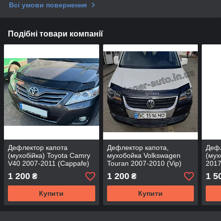
Всі умови повернення
Подібні товари компанії
Дефлектор капота
Дефлектор капота,
Дефл
(мухобійка) Toyota Camry
мухобойка Volkswagen
(мух
V40 2007-2011 (Cappafe)
Touran 2007-2010 (Vip)
2017
1 200
1 200
1 5
₴
₴
Купити
Купити