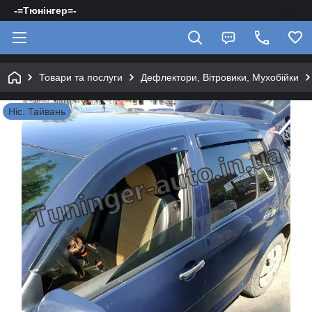
-=Тюнінгер=-
Товари та послуги
Дефлектори, Вітровики, Мухобійки
Hic. Тайвань