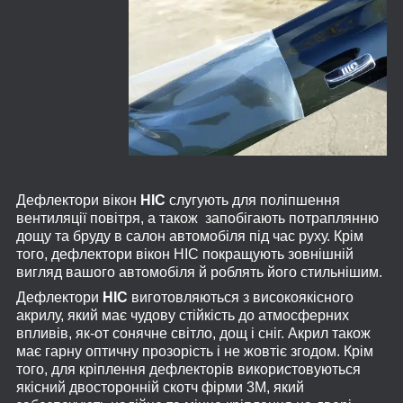
Дефлектори вікон
HIC
слугують для поліпшення
вентиляції повітря, а також запобігають потраплянню
дощу та бруду в салон автомобіля під час руху. Крім
того, дефлектори вікон HIC покращують зовнішній
вигляд вашого автомобіля й роблять його стильнішим.
Дефлектори
HIC
виготовляються з високоякісного
акрилу, який має чудову стійкість до атмосферних
впливів, як-от сонячне світло, дощ і сніг. Акрил також
має гарну оптичну прозорість і не жовтіє згодом. Крім
того, для кріплення дефлекторів використовуються
якісний двосторонній скотч фірми 3M, який