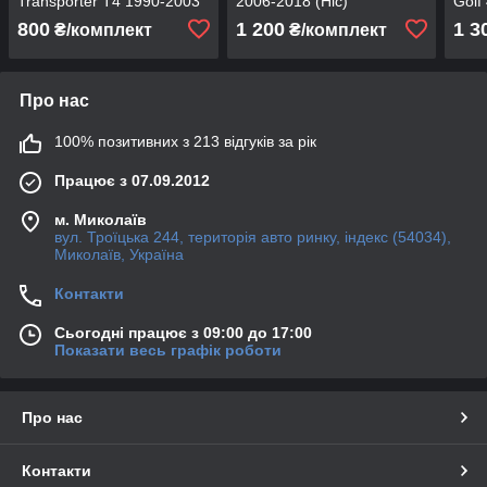
Transporter T4 1990-2003
2006-2018 (Hic)
Golf
(Hic)
(Hic)
800
1 200
1 3
₴/комплект
₴/комплект
Про нас
100% позитивних з 213 відгуків за рік
Працює з 07.09.2012
м. Миколаїв
вул. Троїцька 244, територія авто ринку, індекс (54034),
Миколаїв, Україна
Контакти
Сьогодні працює з 09:00 до 17:00
Показати весь графік роботи
Про нас
Контакти