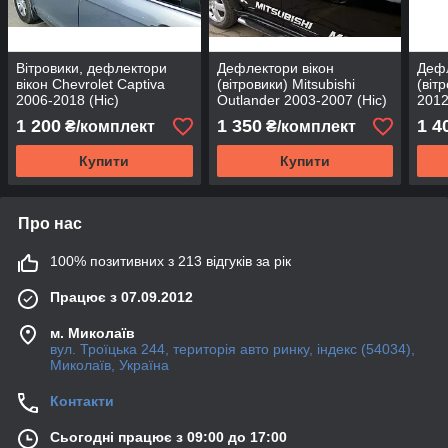
Вітровики, дефлектори
Дефлектори вікон
Дефл
вікон Chevrolet Captiva
(вітровики) Mitsubishi
(віт
2006-2018 (Hic)
Outlander 2003-2007 (Hic)
2012
1 200
1 350
1 4
₴/комплект
₴/комплект
Купити
Купити
Про нас
100% позитивних з 213 відгуків за рік
Працює з 07.09.2012
м. Миколаїв
вул. Троїцька 244, територія авто ринку, індекс (54034),
Миколаїв, Україна
Контакти
Сьогодні працює з 09:00 до 17:00