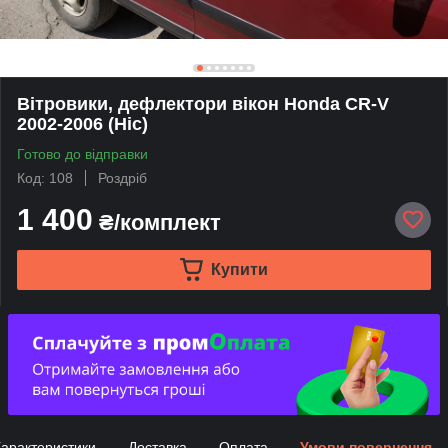
Вітровики, дефлектори вікон Honda CR-V
2002-2006 (Hic)
Готово до відправки
Код: 108
Роздріб
1 400
₴/комплект
Купити
арактеристики
Доставка
Оплата
Умови повернення