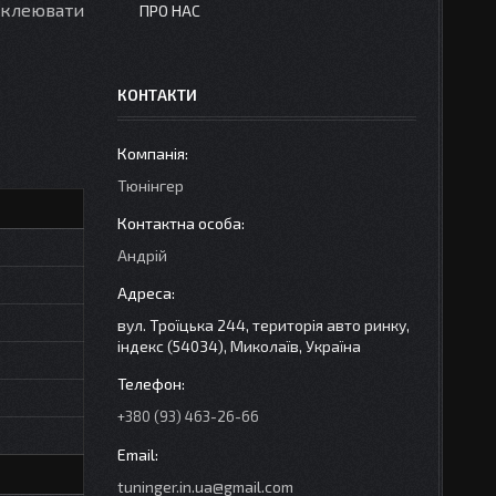
обклеювати
ПРО НАС
КОНТАКТИ
Тюнінгер
Андрій
вул. Троїцька 244, територія авто ринку,
індекс (54034), Миколаїв, Україна
+380 (93) 463-26-66
tuninger.in.ua@gmail.com