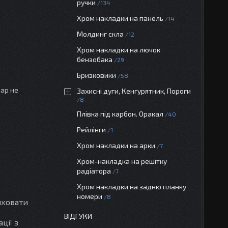
ручки
134
Хром накладки на панель
14
Молдинг скла
12
Хром накладки на лючок
бензобака
29
Бризковики
58
вар не
Захисні дуги, Кенгурятник, Пороги
8
Плівка під карбон. Оракал
40
Рейлінги
1
Хром накладки на арки
7
Хром-накладка на решітку
радіатора
7
Хром накладки на задню планку
номери
8
иховати
ВІДГУКИ
ції з