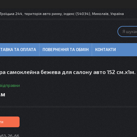
 Троїцька 244, територія авто ринку, індекс (54034), Миколаїв, Україна
ТАВКА ТА ОПЛАТА
ПОВЕРНЕННЯ ТА ОБМІН
КОНТАКТИ
а самоклейна бежева для салону авто 152 см.х1м.
 відправки
.м
ти
 463-26-66