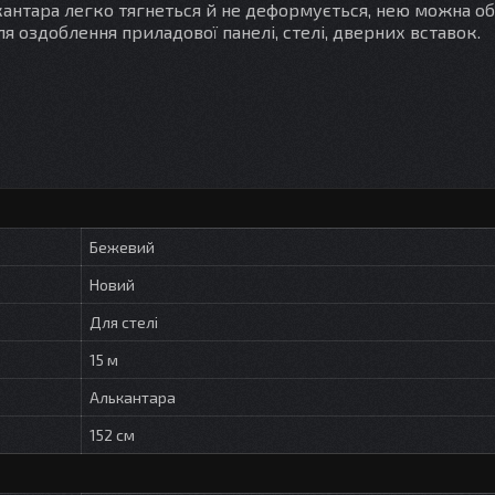
лькантара легко тягнеться й не деформується, нею можна 
ля оздоблення приладової панелі, стелі, дверних вставок.
Бежевий
Новий
Для стелі
15 м
Алькантара
152 см