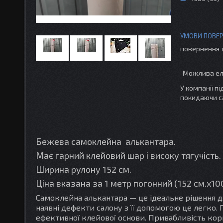
повернення 
У компанії п
покидаючи с
Бежева самоклейна алькантара.
Має гарний клейовий шар і високу тягучість.
Ширина рулону 152 см.
Ціна вказана за 1 метр погонний (152 см.х1
Самоклейна алькантара — це ідеальне рішення дл
наявні дефекти салону з її допомогою це легко.
ефективної клейової основи. Привабливість кор