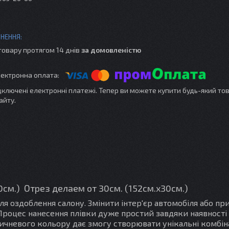
товару протягом 14 днів
за домовленістю
ідключені електронні платежі. Тепер ви можете купити будь-який то
айту.
00см.) Отрез делаем от 30см. (152см.х30см.)
я оздоблення салону. Змінити інтер'єр автомобіля або пр
 Процес нанесення плівки дуже простий завдяки наявності
ичневого кольору дає змогу створювати унікальні комбіна