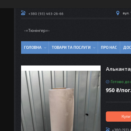
вул.
+380 (93) 463-26-66
-=Тюнінгер=-
ГОЛОВНА
ТОВАРИ ТА ПОСЛУГИ
ПРО НАС
ДОС
Алькантар
Готово до
950 ₴/пог
Купи
+380 (93)