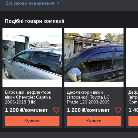
Всі умови повернення
Подібні товари компанії
Вітровики, дефлектори
Дефлектори вікон
Дефл
вікон Chevrolet Captiva
(вітровики) Toyota LC
(віт
2006-2018 (Hic)
Prado 120 2003-2009
Comb
(ATM/Тайван)
1 200
1 200
1 4
₴/комплект
₴/комплект
Купити
Купити