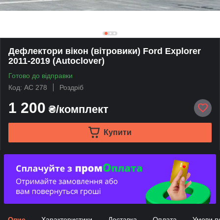
Дефлектори вікон (вітровики) Ford Explorer
2011-2019 (Autoclover)
Готово до відправки
Код: AC 278
Роздріб
1 200
₴/комплект
Купити
Опис
Характеристики
Доставка
Оплата
Умови п