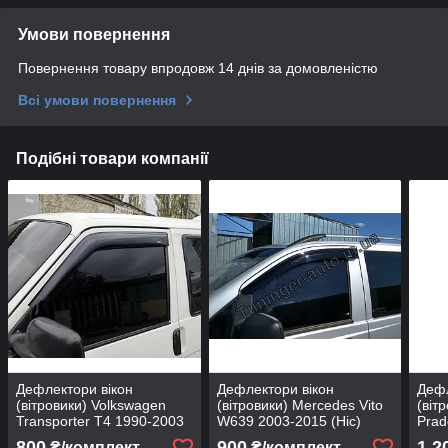
Умови повернення
Повернення товару впродовж 14 днів за домовленістю
Всі умови повернення
Подібні товари компанії
Дефлектори вікон
Дефлектори вікон
Дефл
(вітровики) Volkswagen
(вітровики) Mercedes Vito
(віт
Transporter T4 1990-2003
W639 2003-2015 (Hic)
Prad
(Hic)
(ATM
800
900
1 2
₴/комплект
₴/комплект