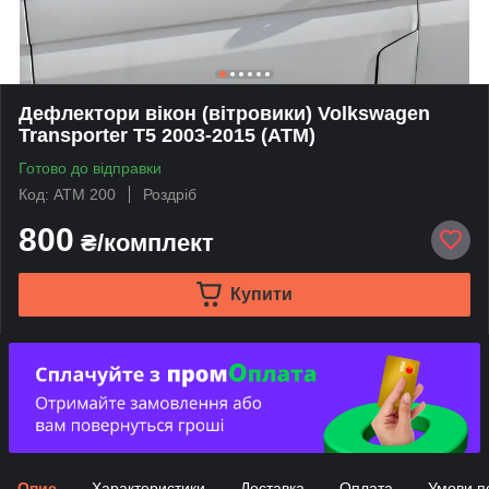
Дефлектори вікон (вітровики) Volkswagen
Transporter T5 2003-2015 (ATM)
Готово до відправки
Код: ATM 200
Роздріб
800
₴/комплект
Купити
Опис
Характеристики
Доставка
Оплата
Умови п