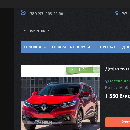
вул.
+380 (93) 463-26-66
-=Тюнінгер=-
ГОЛОВНА
ТОВАРИ ТА ПОСЛУГИ
ПРО НАС
ДОС
Дефлектор
HIC. Тайвань
Готово до
Код:
ATM 60
1 350 ₴/
Купи