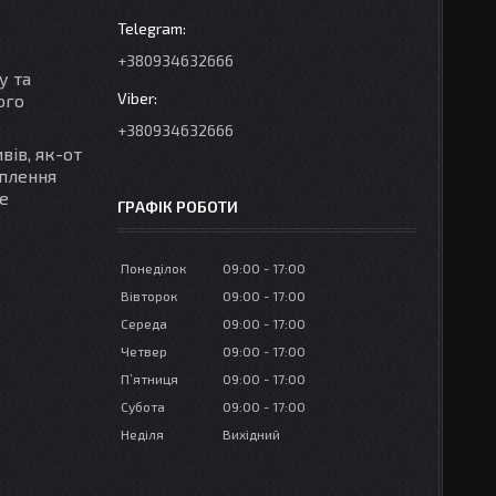
+380934632666
у та
ого
+380934632666
вів, як-от
іплення
е
ГРАФІК РОБОТИ
Понеділок
09:00
17:00
Вівторок
09:00
17:00
Середа
09:00
17:00
Четвер
09:00
17:00
Пʼятниця
09:00
17:00
Субота
09:00
17:00
Неділя
Вихідний