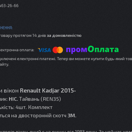
 463-26-66
товару протягом 14 днів
за домовленістю
ідключені електронні платежі. Тепер ви можете купити будь-який то
айту.
и вікон
Renault Kadjar 2015-
ник:
HIС.
Тайвань (REN35)
ькість: 4шт. Комплект
ься на двосторонній скотч
3М.
орів вікон, який є на ринку від 1983 року. За цей час ком