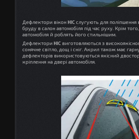
Дефлектори вікон
HIC
слугують для поліпшення в
бруду в салон автомобіля під час руху. Крім то
автомобіля й роблять його стильнішим.
Дефлектори
HIC
виготовляються з високоякісног
сонячне світло, дощ і сніг. Акрил також має гарн
дефлекторів використовуються якісний двосторо
кріплення на двері автомобіля.