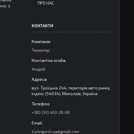
ПРО НАС
чно з
х.
КОНТАКТИ
Тюнінгер
Андрій
вул. Троїцька 244, територія авто ринку,
індекс (54034), Миколаїв, Україна
+380 (93) 463-26-66
tuninger.in.ua@gmail.com