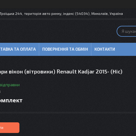
 Троїцька 244, територія авто ринку, індекс (54034), Миколаїв, Україна
ТАВКА ТА ОПЛАТА
ПОВЕРНЕННЯ ТА ОБМІН
КОНТАКТИ
и вікон (вітровики) Renault Kadjar 2015- (Hic)
 відправки
4
комплект
ти