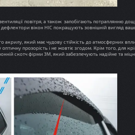
ентиляції повітря, а також запобігають потраплянню дощ
го, дефлектори вікон HIC покращують зовнішній вигляд ваш
о акрилу, який має чудову стійкість до атмосферних впли
у оптичну прозорість і не жовтіє згодом. Крім того, для кр
нній скотч фірми 3M, який забезпечують надійне та міцн