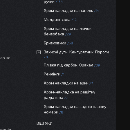
ручки
134
Хром накладки на панель
14
Молдинг скла
12
Хром накладки на лючок
бензобака
29
Бризковики
58
Захисні дуги, Кенгурятник, Пороги
8
вар не
Плівка під карбон. Оракал
39
Рейлінги
1
Хром накладки на арки
7
Хром-накладка на решітку
радіатора
7
Хром накладки на задню планку
номери
8
ВІДГУКИ
панія