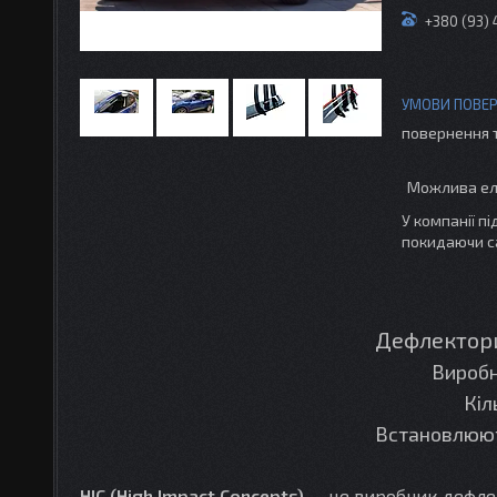
+380 (93)
повернення 
У компанії п
покидаючи с
Дефлектор
Вироб
Кіл
Встановлюют
HIC (High Impact Concepts)
— це виробник дефлект