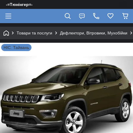
-=Тюнінгер=-
Товари та послуги
Дефлектори, Вітровики, Мухобійки
HIC. Тайвань