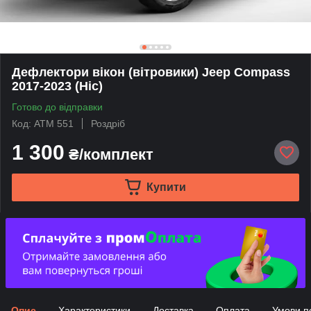
Дефлектори вікон (вітровики) Jeep Compass
2017-2023 (Hic)
Готово до відправки
Код: ATM 551
Роздріб
1 300
₴/комплект
Купити
Опис
Характеристики
Доставка
Оплата
Умови п