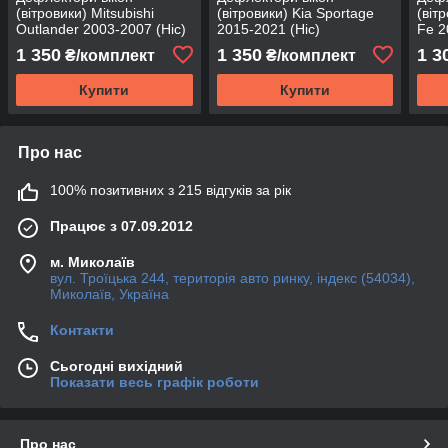
(вітровики) Mitsubishi
(вітровики) Kia Sportage
(віт
Outlander 2003-2007 (Hic)
2015-2021 (Hic)
Fe 2
1 350
1 350
1 3
₴/комплект
₴/комплект
Купити
Купити
Про нас
100% позитивних з 215 відгуків за рік
Працює з 07.09.2012
м. Миколаїв
вул. Троїцька 244, територія авто ринку, індекс (54034),
Миколаїв, Україна
Контакти
Сьогодні вихідний
Показати весь графік роботи
Про нас