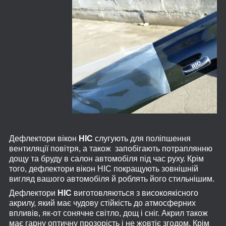
Дефлектори вікон
HIC
слугують для поліпшення
вентиляції повітря, а також запобігають потраплянню
дощу та бруду в салон автомобіля під час руху. Крім
того, дефлектори вікон HIC покращують зовнішній
вигляд вашого автомобіля й роблять його стильнішим.
Дефлектори
HIC
виготовляються з високоякісного
акрилу, який має чудову стійкість до атмосферних
впливів, як-от сонячне світло, дощ і сніг. Акрил також
має гарну оптичну прозорість і не жовтіє згодом. Крім