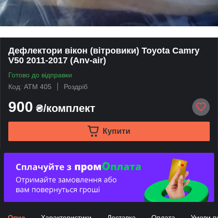
Дефлектори вікон (вітровики) Toyota Camry
V50 2011-2017 (Anv-air)
Готово до відправки
Код: ATM 405
Роздріб
900
₴/комплект
Купити
Опис
Характеристики
Доставка
Оплата
Умови п