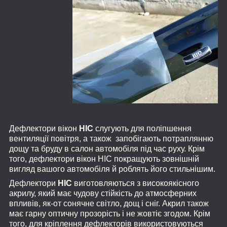
Дефлектори вікон
HIC
слугують для поліпшення
вентиляції повітря, а також запобігають потраплянню
дощу та бруду в салон автомобіля під час руху. Крім
того, дефлектори вікон HIC покращують зовнішній
вигляд вашого автомобіля й роблять його стильнішим.
Дефлектори
HIC
виготовляються з високоякісного
акрилу, який має чудову стійкість до атмосферних
впливів, як-от сонячне світло, дощ і сніг. Акрил також
має гарну оптичну прозорість і не жовтіє згодом. Крім
того, для кріплення дефлекторів використовуються