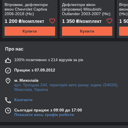
Вітровики, дефлектори
Дефлектори вікон
Вітр
вікон Chevrolet Captiva
(вітровики) Mitsubishi
віко
2006-2018 (Hic)
Outlander 2003-2007 (Hic)
(Hic)
1 200
1 350
1 5
₴/комплект
₴/комплект
Купити
Купити
Про нас
100% позитивних з 214 відгуків за рік
Працює з 07.09.2012
м. Миколаїв
вул. Троїцька 244, територія авто ринку, індекс (54034),
Миколаїв, Україна
Контакти
Сьогодні працює з 09:00 до 17:00
Показати весь графік роботи