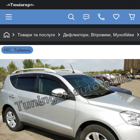
-=Тюнінгер=-
Товари та послуги
Дефлектори, Вітровики, Мухобійки
HIC. Тайвань