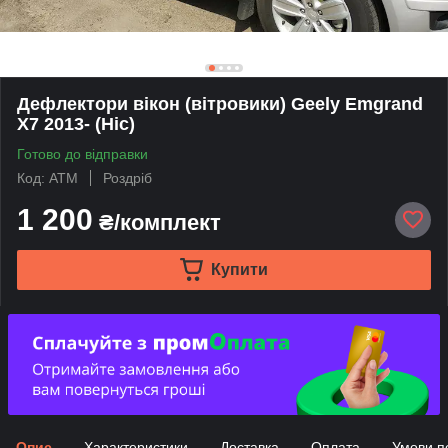
Дефлектори вікон (вітровики) Geely Emgrand
X7 2013- (Hic)
Готово до відправки
Код: ATM
Роздріб
1 200
₴/комплект
Купити
Опис
Характеристики
Доставка
Оплата
Умови п