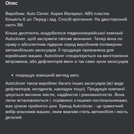
Опис
Виробник: Auto Clover. Корея Матеріал: ABS пластик
Кількість:6 шт. Перед і зад. Спосіб кріплення: На двосторонній
скотч 3М.
Кілька десятиліть знадобилося південнокорейської компанії
Autoclover, щоб заслужити світове визнання. Тепер вона по
праву є абсолютним лідером серед виробників полімерних
автомобільних аксесуарів. Її продукція призначена для
корейських машин. Autoclover спеціалізується на виготовленні
ветровиков, або дефлекторів вікон а так само хром аксесуарів
.
покращує зовнішній вигляд авто.
Autoclover також виробляє багато інших аксесуарів (всі види
дефлекторів, молдингів, накладок тощо). Продукція компанії
цінується високою якістю, надійністю і різноманітністю. Вона
легко встановлюється і, порівняно з іншими постачальниками,
має цілком прийнятні ціни. Бренд Autoclover - це грамотний
вибір власників машин, яким важливі стиль автомобіля і якість
деталей.