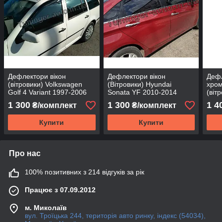
Дефлектори вікон
Дефлектори вікон
Дефл
(вітровики) Volkswagen
(Вітровики) Hyundai
хро
Golf 4 Variant 1997-2006
Sonata YF 2010-2014
(віт
(Hic)
(EGR/Австралія)
cros
1 300
1 300
1 4
₴/комплект
₴/комплект
Тайв
Купити
Купити
Про нас
100% позитивних з 214 відгуків за рік
Працює з 07.09.2012
м. Миколаїв
вул. Троїцька 244, територія авто ринку, індекс (54034),