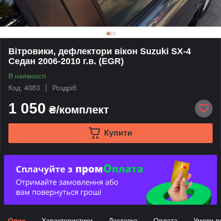
Вітровики, дефлектори вікон Suzuki SX-4
Седан 2006-2010 г.в. (EGR)
В наявності
Код: 4083
Роздріб
1 050
₴/комплект
Купити
Опис
Характеристики
Доставка
Оплата
Умови п