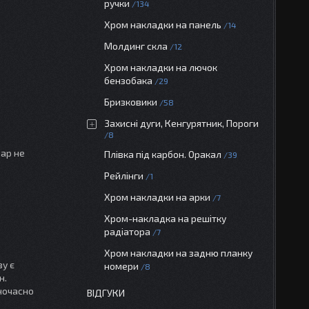
ручки
134
Хром накладки на панель
14
Молдинг скла
12
Хром накладки на лючок
бензобака
29
Бризковики
58
Захисні дуги, Кенгурятник, Пороги
8
вар не
Плівка під карбон. Оракал
39
Рейлінги
1
Хром накладки на арки
7
Хром-накладка на решітку
радіатора
7
Хром накладки на задню планку
ву є
номери
8
н.
дночасно
ВІДГУКИ