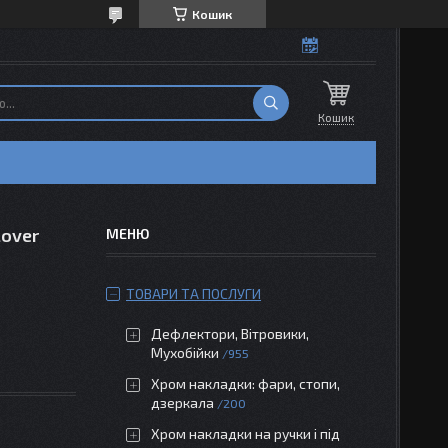
Кошик
Кошик
lover
ТОВАРИ ТА ПОСЛУГИ
Дефлектори, Вітровики,
Мухобійки
955
Хром накладки: фари, стопи,
дзеркала
200
Хром накладки на ручки і під