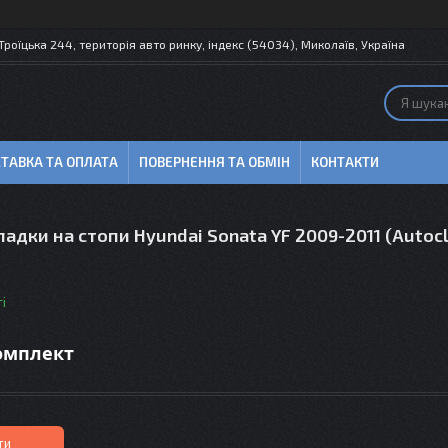
 Троїцька 244, територія авто ринку, індекс (54034), Миколаїв, Україна
ТАВКА ТА ОПЛАТА
ПОВЕРНЕННЯ ТА ОБМІН
КОНТАКТИ
адки на стопи Hyundai Sonata YF 2009-2011 (Autoc
і
комплект
ти