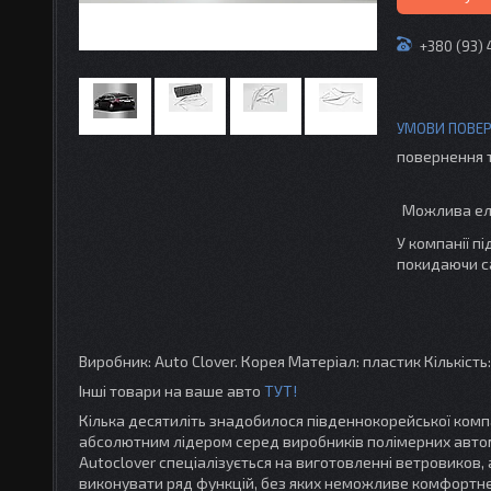
+380 (93)
повернення 
У компанії п
покидаючи с
Виробник: Auto Clover. Корея Матеріал: пластик Кількість
Інші товари на ваше авто
ТУТ!
Кілька десятиліть знадобилося південнокорейської компа
абсолютним лідером серед виробників полімерних автомо
Autoclover спеціалізується на виготовленні ветровиков,
виконувати ряд функцій, без яких неможливе комфортне