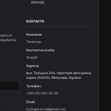
ПРО НАС
КОНТАКТИ
інується
 прийнятні
Тюнінгер
Андрій
вул. Троїцька 244, територія авто ринку,
індекс (54034), Миколаїв, Україна
+380 (93) 463-26-66
tuninger.in.ua@gmail.com