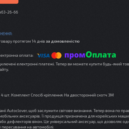
 463-26-66
товару протягом 14 днів
за домовленістю
ідключені електронні платежі. Тепер ви можете купити будь-який то
айту.
: 4 шт. Комплект Спосіб кріплення: На двосторонній скотч 3М
нії Autoclover, щоб заслужити світове визнання. Тепер вона по пра
більних аксесуарів. Її продукція призначена для корейських маши
 або дефлекторів вікон. Це універсальний аксесуар, що дозволяє о
 пересування на автомобілі: