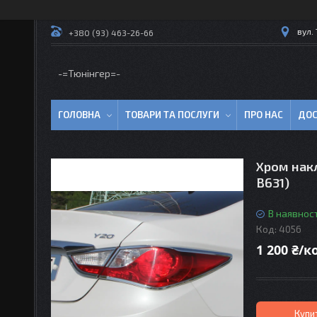
вул.
+380 (93) 463-26-66
-=Тюнінгер=-
ГОЛОВНА
ТОВАРИ ТА ПОСЛУГИ
ПРО НАС
ДОС
Хром накл
B631)
В наявност
Код:
4056
1 200 ₴/
Купи