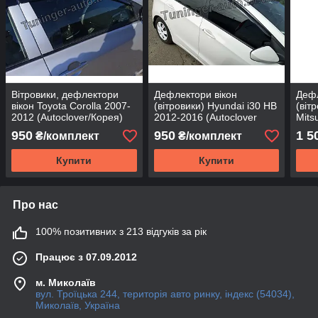
Вітровики, дефлектори
Дефлектори вікон
Дефл
вікон Toyota Corolla 2007-
(вітровики) Hyundai i30 HB
(віт
2012 (Autoclover/Корея)
2012-2016 (Autoclover
Mits
A138)
2007
950
950
1 5
₴/комплект
₴/комплект
Купити
Купити
Про нас
100% позитивних з 213 відгуків за рік
Працює з 07.09.2012
м. Миколаїв
вул. Троїцька 244, територія авто ринку, індекс (54034),
Миколаїв, Україна