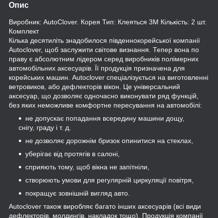
Опис
Виробник: AutoClover. Корея Тип: Клеяться 3M Кількість: 2 шт.
Комплект
Кілька десятиліть знадобилося південнокорейської компанії
Autoclover, щоб заслужити світове визнання. Тепер вона по
праву є абсолютним лідером серед виробників полімерних
автомобільних аксесуарів. Її продукція призначена для
корейських машин. Autoclover спеціалізується на виготовленні
ветровиков, або дефлекторів вікон. Це універсальний
аксесуар, що дозволяє одночасно виконувати ряд функцій,
без яких неможливе комфортне пересування на автомобілі:
не допускає попадання всередину машини дощу,
снігу, граду і т. д.
не дозволяє дорожнім бризок опинитися на стеклах,
уберігає від протягів в салоні,
сприяють тому, щоб вікна не запітніли,
створюють умови для регулярній циркуляції повітря,
покращує зовнішній вигляд авто.
Autoclover також виробляє багато інших аксесуарів (всі види
дефлекторів, молдингів, накладок тощо). Продукція компанії