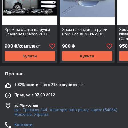
Хром накладки на ручки
Хром накладки на ручки
Хром
Chevrolet Orlando 2011+
Ford Focus 2004-2010
Niss
(Car
900
900
950
₴/комплект
₴
Купити
Купити
Про нас
100% позитивних з 215 відгуків за рік
Працює з 07.09.2012
м. Миколаїв
вул. Троїцька 244, територія авто ринку, індекс (54034),
Миколаїв, Україна
Контакти